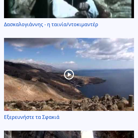
Δασκαλογιάννης - η ταινία/ντοκιμαντέρ
Εξερευνήστε τα Σφακιά