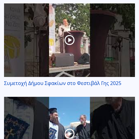
Συμετοχή Δήμου Σφακίων στο Φεστιβάλ Γης 2025