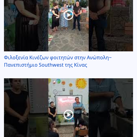
Φιλοξενία Κινέζων φοιτητών στην Ανώπολη~
Πανεπιστήμιο Southwest της Κίνας