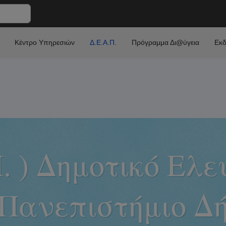
Κέντρο Υπηρεσιών
Δ.Ε.Α.Π.
Πρόγραμμα Δι@ύγεια
Εκδ