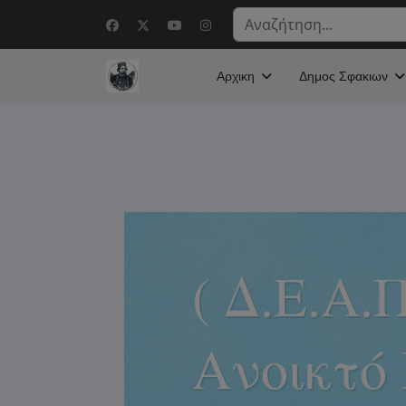
Αναζήτηση...
Αρχικη
Δημος Σφακιων