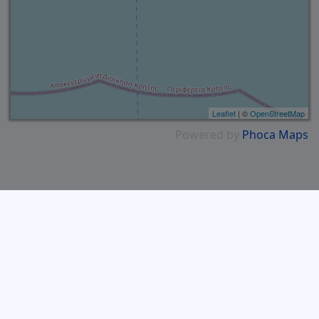
Leaflet
| ©
OpenStreetMap
Powered by
Phoca
Maps