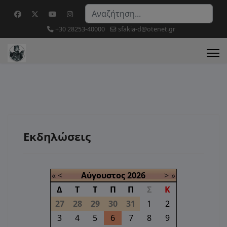
Αναζήτηση...
+30 28253-40000
sfakia-d@otenet.gr
Εκδηλώσεις
«
<
Αύγουστος
2026
>
»
Δ
Τ
Τ
Π
Π
Σ
Κ
27
28
29
30
31
1
2
3
4
5
6
7
8
9