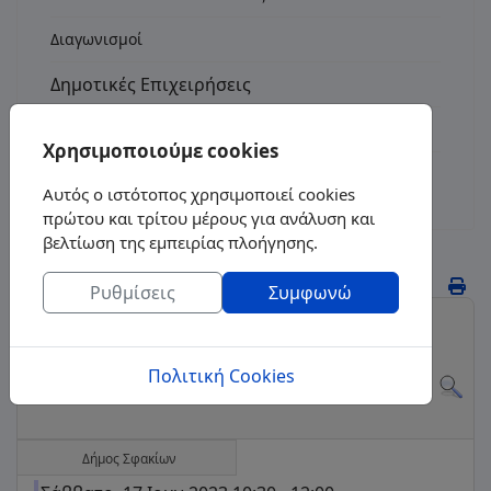
Διαγωνισμοί
Δημοτικές Επιχειρήσεις
Τοποθεσία
Χρησιμοποιούμε cookies
Επικοινωνία
Αυτός ο ιστότοπος χρησιμοποιεί cookies
πρώτου και τρίτου μέρους για ανάλυση και
Ημερολόγιο Εκδηλώσεων
βελτίωση της εμπειρίας πλοήγησης.
Ρυθμίσεις
Συμφωνώ
Ανά έτος
Ανά μήνα
Ανά εβδομάδα
Σήμερα
Μετάβαση στον μήνα
Πολιτική Cookies
Δήμος Σφακίων