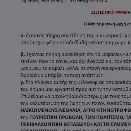
Δημοτικές Επιχειρήσεις
03 Σεπτεμβρίου 2014
ΔΙΕΤΕΣ ΠΡΟΓΡΑΜΜΑ 
Η Νέα Δημοτική Αρχή 
α.
έχοντας πλήρη συνείδηση της οικονομικής κρί
οποία έχει φέρει σε αδιέξοδη κατάσταση χώρα κ
β.
έχοντας πλήρη συνείδηση ότι το «σφάλειν» ε
εκείνον που το κάνει, και όχι ένα λαό και τον τ
«σκύψει» το κεφάλι, αλλά, σε στενή συνεργασία 
Σφακιά να υπάρξει τοπική ανάπτυξη.
γ.
Στα πλαίσια αυτής της φιλοσοφίας αποφασίσα
του Δήμου μας εργαστεί προς αυτήν την κατεύθ
Επιλέξαμε να ασχοληθούιδιαιτέρως με τους τομε
την καλυτέρευση της ζωής των πλέον ευαίσθητ
ΗΛΙΚΙΩΜΕΝΟΥΣ-ΝΕΟΛΑΙΑ, ΑΓΡΟ-ΚΤΗΝΟΤΡΟΦΟ
την
ΤΟΥΡΙΣΤΙΚΗ ΠΡΟΒΟΛΗ, ΤΟΝ ΠΟΛΙΤΙΣΜΟ, ΤΑ
ΠΕΡΙΒΑΛΛΟΝΤΙΚΗ ΕΚΠΑΙΔΕΥΣΗ ΚΑΙ ΤΗ ΣΥΜΜΕ