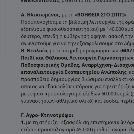
ΕΘΕΛΟΝΤΙΣΜΟΣ
, μέσα από τις ακόλουθες δράσει
Α. Ηλικιωμένοι,
με τη «
ΒΟΗΘΕΙΑ ΣΤΟ ΣΠΙΤΙ
».
Προϋπολογίσαμε τη βιώσιμη λειτουργία της δράσ
εξοπλισμό φυσιοθεραπευτηρίου) με 140.000 ευρώ
δεύτερο, επειδή η κυβέρνηση αφήνει ασαφή την
αγωνιστούμε για να την εξασφαλίσουμε στο Δήμ
Β
.
Νεολαία
, με τη στήριξη προγραμμάτων «
ΜΑΖ
Παιδί και Θάλασσα
,
Λειτουργία Γυμναστηρίων
Ποδοσφαιρικής Ομάδας, Αναρρίχηση- Διάσχισ
επαναλειτουργία Σκοπευτηρίου Ανώπολης
, κ
προσπάθεια δημιουργίας βιώσιμου εναλλακτικού
οποίος να εξασφαλίσει πόρους για την στήριξη
με ετήσιο προϋπολογισμό εξόδων 60.000 ευρώ 
γυμναστηρίων-αθλητικό υλικό) και έσοδα, περίπ
Γ. Αγρο- Κτηνοτρόφοι
.
1.
με τη στήριξη –εξασφάλιση επιστημονικών ό
ετήσιο προϋπολογισμό 45.000 (μισθοί- αγορά υλ