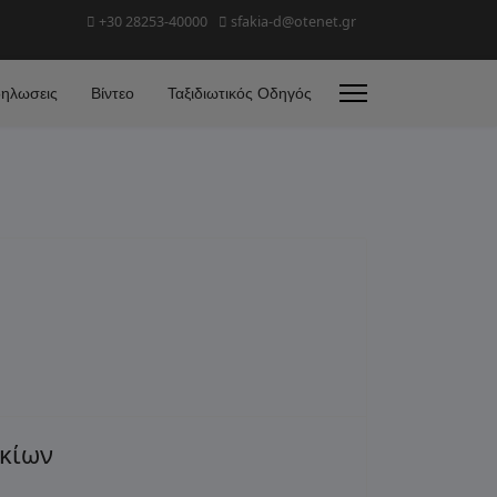
+30 28253-40000
sfakia-d@otenet.gr
ηλωσεις
Βίντεο
Ταξιδιωτικός Οδηγός
κίων