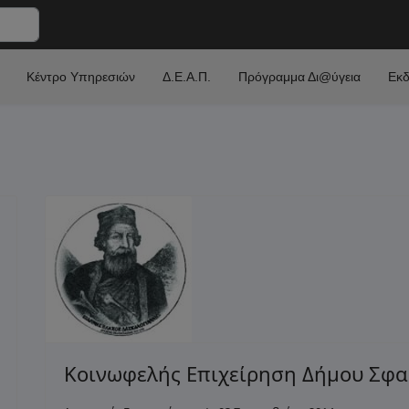
Κέντρο Υπηρεσιών
Δ.Ε.Α.Π.
Πρόγραμμα Δι@ύγεια
Εκδ
Κοινωφελής Επιχείρηση Δήμου Σφα