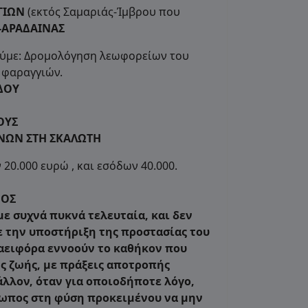
ΓΙΩΝ
(εκτός Σαμαριάς-Ίμβρου που
-ΑΡΑΔΑΙΝΑΣ
ούμε: Δρομολόγηση λεωφορείων του
 φαραγγιών.
ΔΟΥ
ΟΥΣ
ΝΩΝ ΣΤΗ ΣΚΑΛΩΤΗ
0.000 ευρώ , και εσόδων 40.000.
ΜΟΣ
ε συχνά πυκνά τελευταία, και δεν
ε την υποστήριξη της προστασίας του
-αειφόρα εννοούν το καθήκον που
ς ζωής, με πράξεις αποτροπής
λλον, όταν για οποιοδήποτε λόγο,
ρωπος στη φύση προκειμένου να μην