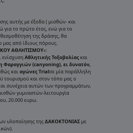
ς:
ης αυτής με έξοδα ( μισθών- και
 για το πρώτο έτος, ενώ για το
 θεσμοθέτηση της δράσης, θα
ο μας από ίδιους πόρους.
ΙΚΟΥ ΑΘΛΗΤΙΣΜΟΥ
»:
,
ενίσχυση
Αθλητικής Τοξοβολίας
και
η Φαραγγιών (
canyoning
), ει δυνατόν,
αθώς και
αγώνες Τ
rial
σε μία παράλληλη
 τουρισμού και στον τόπο μας ο
 και συνέχεια αυτών των προγραμμάτων,
(μισθών γυμναστών-λειτουργία
ου, 20.000 ευρω.
ρων υλοποίησης της
ΔΑΚΟΚΤΟΝΙΑΣ
με
ικών).