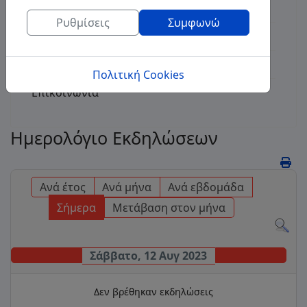
Διαγωνισμοί
Ρυθμίσεις
Συμφωνώ
Δημοτικές Επιχειρήσεις
Τοποθεσία
Πολιτική Cookies
Επικοινωνία
Ημερολόγιο Εκδηλώσεων
Ανά έτος
Ανά μήνα
Ανά εβδομάδα
Σήμερα
Μετάβαση στον μήνα
Σάββατο, 12 Αυγ 2023
Δεν βρέθηκαν εκδηλώσεις