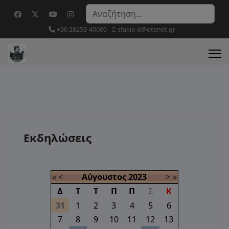
Αναζήτηση...
+30 28253-40000
sfakia-d@otenet.gr
Εκδηλώσεις
«
<
Αύγουστος
2023
>
»
Δ
Τ
Τ
Π
Π
Σ
Κ
31
1
2
3
4
5
6
7
8
9
10
11
12
13