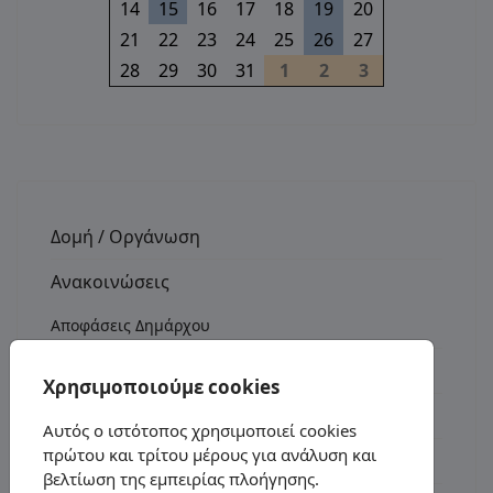
14
15
16
17
18
19
20
21
22
23
24
25
26
27
28
29
30
31
1
2
3
Δομή / Οργάνωση
Ανακοινώσεις
Αποφάσεις Δημάρχου
Αποφάσεις Οικονομικής Επιτροπής
Χρησιμοποιούμε cookies
Αποφάσεις Δημοτικού Συμβουλίου
Αυτός ο ιστότοπος χρησιμοποιεί cookies
πρώτου και τρίτου μέρους για ανάλυση και
Δελτία Τύπου - Ανακοινώσεις
βελτίωση της εμπειρίας πλοήγησης.