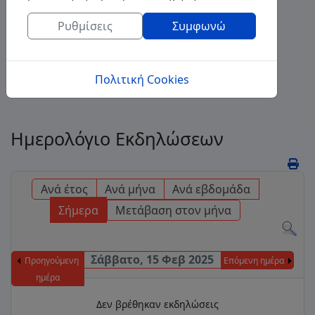
Διαγωνισμοί
Ρυθμίσεις
Συμφωνώ
Δημοτικές Επιχειρήσεις
Τοποθεσία
Πολιτική Cookies
Επικοινωνία
Ημερολόγιο Εκδηλώσεων
Ανά έτος
Ανά μήνα
Ανά εβδομάδα
Σήμερα
Μετάβαση στον μήνα
Σάββατο, 15 Φεβ 2025
Προηγούμενη
Επόμενη ημέρα
ημέρα
Δεν βρέθηκαν εκδηλώσεις