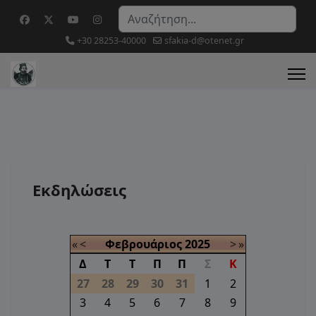
Αναζήτηση...
+30 28253-40000
sfakia-d@otenet.gr
Εκδηλώσεις
«
<
Φεβρουάριος
2025
>
»
Δ
Τ
Τ
Π
Π
Σ
Κ
27
28
29
30
31
1
2
3
4
5
6
7
8
9