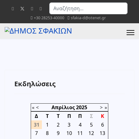
Αναζήτηση...
+30 28253-40000
sfakia-d@otenet.gr
Εκδηλώσεις
«
<
Απρίλιος
2025
>
»
Δ
Τ
Τ
Π
Π
Σ
Κ
31
1
2
3
4
5
6
7
8
9
10
11
12
13