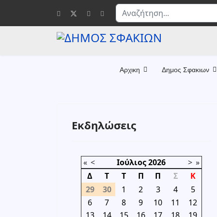
Αναζήτηση...
Αρχικη
Δημος Σφακιων
Εκδηλώσεις
«
<
Ιούλιος
2026
>
»
Δ
Τ
Τ
Π
Π
Σ
Κ
29
30
1
2
3
4
5
6
7
8
9
10
11
12
13
14
15
16
17
18
19