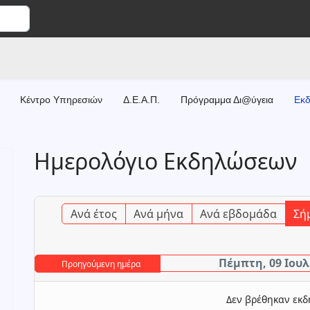
Κέντρο Υπηρεσιών
Δ.Ε.Α.Π.
Πρόγραμμα Δι@ύγεια
Εκδ
Ημερολόγιο Εκδηλώσεων
Ανά έτος
Ανά μήνα
Ανά εβδομάδα
Σή
Πέμπτη, 09 Ιουλ
Προηγούμενη ημέρα
Δεν βρέθηκαν εκ