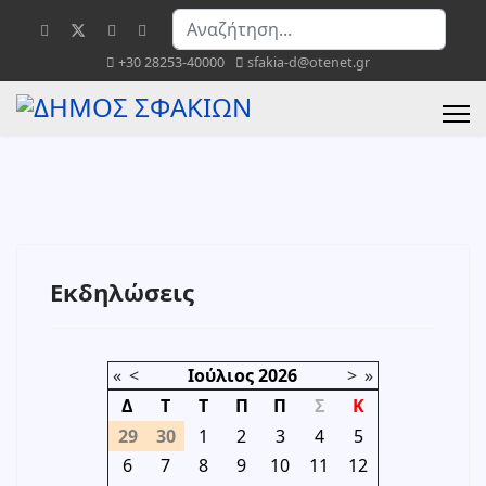
Αναζήτηση...
+30 28253-40000
sfakia-d@otenet.gr
Εκδηλώσεις
«
<
Ιούλιος
2026
>
»
Δ
Τ
Τ
Π
Π
Σ
Κ
29
30
1
2
3
4
5
6
7
8
9
10
11
12