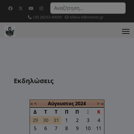
Αναζήτηση...
+30 28253-40000
sfakia-d@otenet.gr
Εκδηλώσεις
«
<
Αύγουστος
2024
>
»
Δ
Τ
Τ
Π
Π
Σ
Κ
29
30
31
1
2
3
4
5
6
7
8
9
10
11