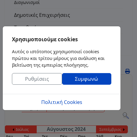
Διαγωνισμοί
Δημοτικές Επιχειρήσεις
Τοποθεσία
Χρησιμοποιούμε cookies
Επικοινωνία
Αυτός ο ιστότοπος χρησιμοποιεί cookies
πρώτου και τρίτου μέρους για ανάλυση και
Ημερολόγιο Εκδηλώσεων
βελτίωση της εμπειρίας πλοήγησης.
Ρυθμίσεις
Συμφωνώ
Αύγουστος,
2024
Ανά έτος
Ανά μήνα
Ανά εβδομάδα
Πολιτική Cookies
Σήμερα
Μετάβαση στον μήνα
Αύγουστος 2024
Ιούλιος
Σεπτέμβριος
Δευ
Τρί
Τετ
Πέμ
Παρ
Σάβ
Κυρ