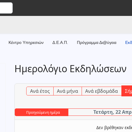
Κέντρο Υπηρεσιών
Δ.Ε.Α.Π.
Πρόγραμμα Δι@ύγεια
Εκδ
Ημερολόγιο Εκδηλώσεων
Ανά έτος
Ανά μήνα
Ανά εβδομάδα
Σή
Τετάρτη, 22 Απρ
Προηγούμενη ημέρα
Δεν βρέθηκαν εκ