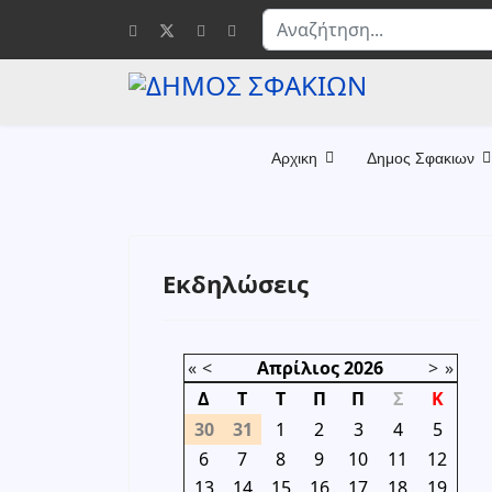
Αναζήτηση...
Αρχικη
Δημος Σφακιων
Εκδηλώσεις
«
<
Απρίλιος
2026
>
»
Δ
Τ
Τ
Π
Π
Σ
Κ
30
31
1
2
3
4
5
6
7
8
9
10
11
12
13
14
15
16
17
18
19