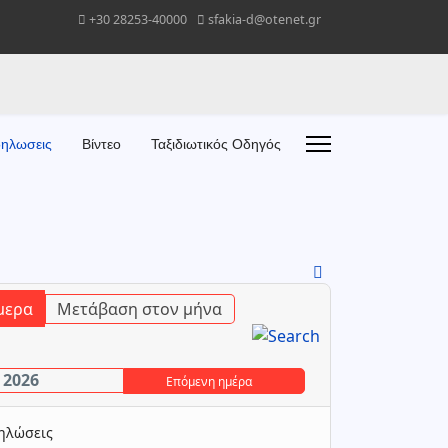
+30 28253-40000
sfakia-d@otenet.gr
ηλωσεις
Βίντεο
Ταξιδιωτικός Οδηγός
μερα
Μετάβαση στον μήνα
 2026
Επόμενη ημέρα
δηλώσεις