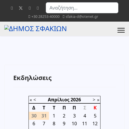
Αναζήτηση...
+30 28253-40000
sfakia-d@otenet.gr
Εκδηλώσεις
«
<
Απρίλιος
2026
>
»
Δ
Τ
Τ
Π
Π
Σ
Κ
30
31
1
2
3
4
5
6
7
8
9
10
11
12